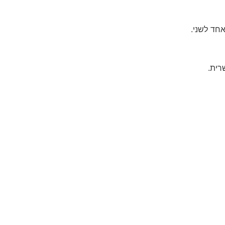
חד לשני.
רית.