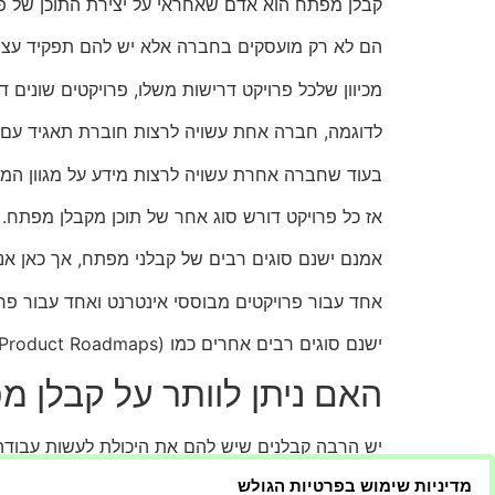
קבלן מפתח הוא אדם שאחראי על יצירת התוכן של פר
הם לא רק מועסקים בחברה אלא יש להם תפקיד עצמאי
מכיוון שלכל פרויקט דרישות משלו, פרויקטים שונים דו
לדוגמה, חברה אחת עשויה לרצות חוברת תאגיד עם 
בעוד שחברה אחרת עשויה לרצות מידע על מגוון המ
אז כל פרויקט דורש סוג אחר של תוכן מקבלן מפתח.
אמנם ישנם סוגים רבים של קבלני מפתח, אך כאן אנו
אחד עבור פרויקטים מבוססי אינטרנט ואחד עבור פרוי
ישנם סוגים רבים אחרים כמו PROs (Product Roadmaps) שניתן להשתמש בהם גם כן
האם ניתן לוותר על קבלן מ
יש הרבה קבלנים שיש להם את היכולת לעשות עבודה ט
מדיניות שימוש בפרטיות הגולש
אין להם גם את הכישורים לוודא שהם לא מבזבזים זמ